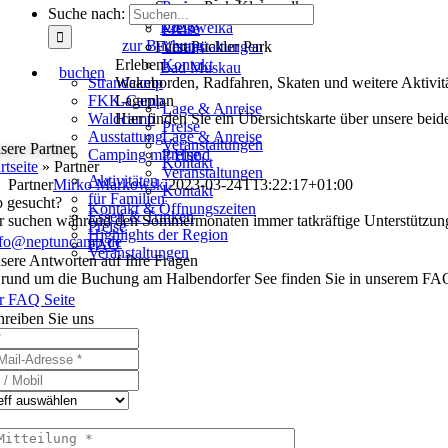
Saurier Park Kleinwelka
Preise
Lage & Anreise
Suche nach:
FAQ
Kleinwelka
Preise
zur Buchung
Fürst Pückler Park
Veranstaltungen
Erleben
Kontakt
Bad Muskau
buchen
Strandcamp
Wakeborden, Radfahren, Skaten und weitere Aktivit
FKK-Camp
Lageplan
Lage & Anreise
Waldcamp
Hier finden Sie ein Übersichtskarte über unsere bei
Preise
Ausstattung
Lage & Anreise
Veranstaltungen
sere Partner
Camping mit Hund
Preise
Kontakt
rtseite
»
Partner
Veranstaltungen
Aktivitäten
Partner
Mirko Markowski
2023-03-24T13:22:17+01:00
Kontakt
für Familien
b gesucht?
Kontakt & Öffnungszeiten
Essen & Trinken
r suchen während den Sommermonaten immer tatkräftige Unterstützung f
Preise
Highlights der Region
nfo@neptuncamp.de
FAQ
Veranstaltungen
sere Antworten auf Ihre Fragen
rund um die Buchung am Halbendorfer See finden Sie in unserem FA
r FAQ Seite
hreiben Sie uns