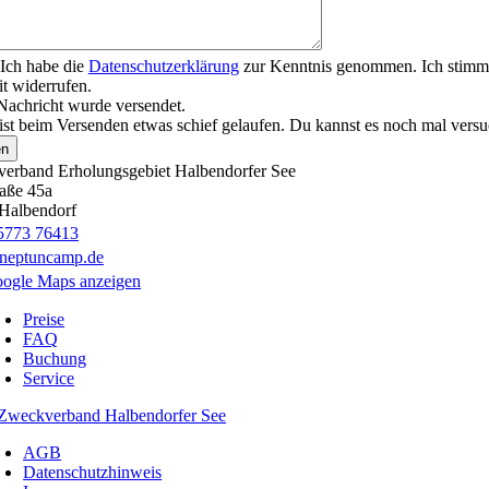
Ich habe die
Datenschutzerklärung
zur Kenntnis genommen. Ich stimme
it widerrufen.
Nachricht wurde versendet.
ist beim Versenden etwas schief gelaufen. Du kannst es noch mal versu
en
erband Erholungsgebiet Halbendorfer See
raße 45a
Halbendorf
5773 76413
neptuncamp.de
oogle Maps anzeigen
Preise
FAQ
Buchung
Service
Zweckverband Halbendorfer See
AGB
Datenschutzhinweis