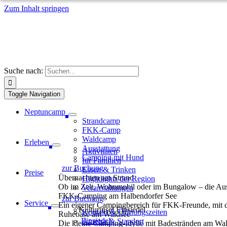
Zum Inhalt springen
Suche nach:
Toggle Navigation
Neptuncamp
Strandcamp
FKK-Camp
Waldcamp
Erleben
Ausstattung
Aktivitäten
Camping mit Hund
für Familien
zur Buchung
Essen & Trinken
Preise
Übernachten am Strand
Hightlights der Region
Ob im Zelt, Wohnmobil oder im Bungalow – die Aus
Veranstaltungen
FKK-Camping am Halbendorfer See
zur Buchung
Service
Ein eigener Campingbereich für FKK-Freunde, mit
Kulturinsel Einsiedel
Kontakt & Öffnungszeiten
Ruheoase am Waldsee
Einsiedel
Anreise & Standort
Die kleine Camping-Idylle mit Badestränden am Wa