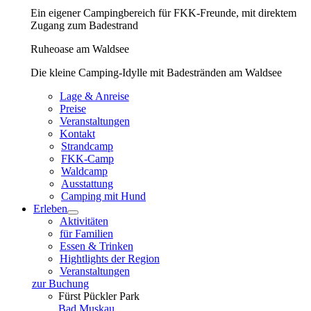
Ein eigener Campingbereich für FKK-Freunde, mit direktem
Zugang zum Badestrand
Ruheoase am Waldsee
Die kleine Camping-Idylle mit Badestränden am Waldsee
Lage & Anreise
Preise
Veranstaltungen
Kontakt
Strandcamp
FKK-Camp
Waldcamp
Ausstattung
Camping mit Hund
Erleben
Aktivitäten
für Familien
Essen & Trinken
Hightlights der Region
Veranstaltungen
zur Buchung
Fürst Pückler Park
Bad Muskau