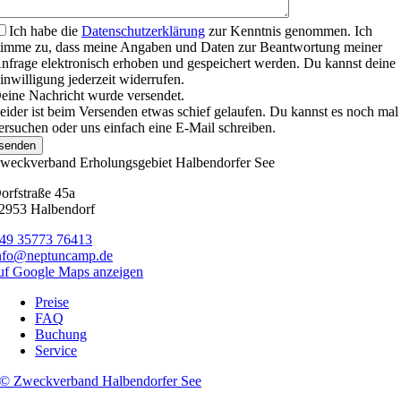
Ich habe die
Datenschutzerklärung
zur Kenntnis genommen. Ich
timme zu, dass meine Angaben und Daten zur Beantwortung meiner
nfrage elektronisch erhoben und gespeichert werden. Du kannst deine
inwilligung jederzeit widerrufen.
eine Nachricht wurde versendet.
eider ist beim Versenden etwas schief gelaufen. Du kannst es noch mal
ersuchen oder uns einfach eine E-Mail schreiben.
senden
weckverband Erholungsgebiet Halbendorfer See
orfstraße 45a
2953 Halbendorf
49 35773 76413
nfo@neptuncamp.de
uf Google Maps anzeigen
Preise
FAQ
Buchung
Service
© Zweckverband Halbendorfer See